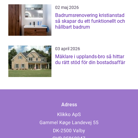
02 maj 2026
Badrumsrenovering kristianstad
så skapar du ett funktionellt och
hållbart badrum
03 april 2026
Mäklare i upplands-bro så hittar
du rätt stöd för din bostadsaffär
Adress