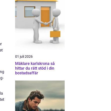
r
et
01 juli 2026
Mäklare karlskrona så
hittar du rätt stöd i din
ang
bostadsaffär
gg-
la
tet