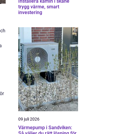
Installera kamin i skåne
trygg värme, smart
investering
och
a
ör
09 juli 2026
Värmepump i Sandviken:
Så väljer du rätt lösning för