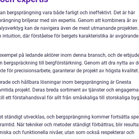
n bergsprängning vara både farligt och ineffektivt. Det är här
rängning briljerar med sin expertis. Genom att kombinera år av
lysverktyg kan de navigera även de mest utmanande projekten.
intuition, där förståelse för bergets karakteristika är avgörande
exempel på ledande aktörer inom denna bransch, och de erbjude
ån bergspräckning till bergförstärkning. Genom att dra nytta av d
te för precisionsarbete, garanterar de projekt av högsta kvalitet.
erade och hållbara lösningar inom bergsprängning är Gnesta
framtida projekt. Deras breda sortiment av tjänster och engagem
ll ett förstahandsval för allt från småskaliga till storskaliga by
ndet ständigt utvecklas, och bergsprängning kommer fortsätta spe
framtid. När tekniker och metoder ständigt förbättras, blir resulta
kniska och funktionella nivåer, utan som också respekterar och