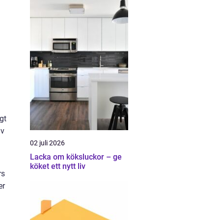
gt
av
02 juli 2026
Lacka om köksluckor – ge
köket ett nytt liv
rs
er