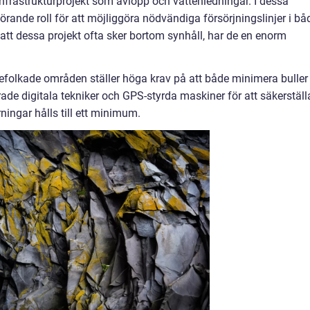
infrastrukturprojekt som avlopp och vattenledningar. I dessa
rande roll för att möjliggöra nödvändiga försörjningslinjer i bå
att dessa projekt ofta sker bortom synhåll, har de en enorm
efolkade områden ställer höga krav på att både minimera buller
ade digitala tekniker och GPS-styrda maskiner för att säkerställ
ningar hålls till ett minimum.