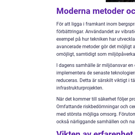
Moderna metoder oc
För att ligga i framkant inom bergsp
förbättringar. Användandet av vibrati
exempel på hur tekniken har utveckla
avancerade metoder gör det möjligt att
omöjligt, samtidigt som miljöpåverk
I dagens samhälle är miljöansvar en c
implementera de senaste teknologier
reduceras. Detta är särskilt viktigt i
infrastrukturprojekten.
När det kommer till säkerhet följer p
Omfattande riskbedömningar och certif
med största möjliga omsorg. Förutom
också närliggande samhällen och na
Vikten av erfarenhet