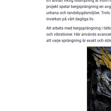
En annan viktig tillämpning är inom 
projekt spelar bergsprängning en avgö
urbana och landsbygdsmiljöer. Trots 
inverkan på vårt dagliga liv.
Att arbeta med bergsprängning i tätb
och vibrationer. Här används avancer
att varje sprängning är exakt och stör