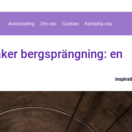
Annonsering
Om oss
Cookies
Kontakta oss
äker bergsprängning: en
inspirat