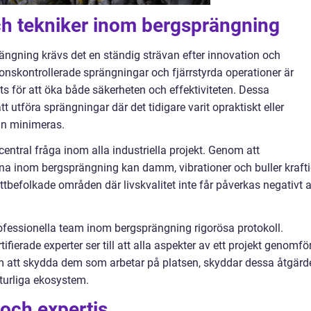
h tekniker inom bergsprängning
rängning krävs det en ständig strävan efter innovation och
onskontrollerade sprängningar och fjärrstyrda operationer är
ts för att öka både säkerheten och effektiviteten. Dessa
 utföra sprängningar där det tidigare varit opraktiskt eller
an minimeras.
entral fråga inom alla industriella projekt. Genom att
na inom bergsprängning kan damm, vibrationer och buller krafti
 tättbefolkade områden där livskvalitet inte får påverkas negativt 
rofessionella team inom bergsprängning rigorösa protokoll.
ierade experter ser till att alla aspekter av ett projekt genomfö
 att skydda dem som arbetar på platsen, skyddar dessa åtgärd
turliga ekosystem.
 och expertis