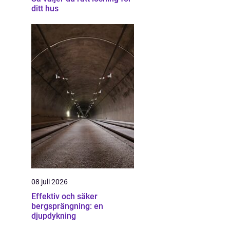
ditt hus
08 juli 2026
Effektiv och säker
bergsprängning: en
djupdykning