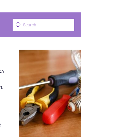
ka
n.
d