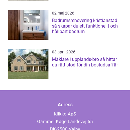
02 maj 2026
Badrumsrenovering kristianstad
så skapar du ett funktionellt och
hållbart badrum
03 april 2026
Mäklare i upplands-bro så hittar
du rätt stöd för din bostadsaffär
Adress