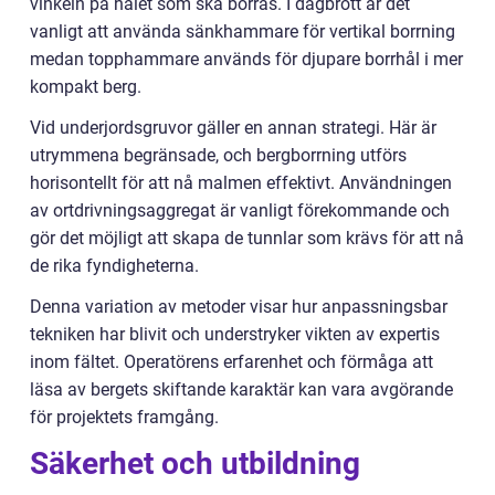
vinkeln på hålet som ska borras. I dagbrott är det
vanligt att använda sänkhammare för vertikal borrning
medan topphammare används för djupare borrhål i mer
kompakt berg.
Vid underjordsgruvor gäller en annan strategi. Här är
utrymmena begränsade, och bergborrning utförs
horisontellt för att nå malmen effektivt. Användningen
av ortdrivningsaggregat är vanligt förekommande och
gör det möjligt att skapa de tunnlar som krävs för att nå
de rika fyndigheterna.
Denna variation av metoder visar hur anpassningsbar
tekniken har blivit och understryker vikten av expertis
inom fältet. Operatörens erfarenhet och förmåga att
läsa av bergets skiftande karaktär kan vara avgörande
för projektets framgång.
Säkerhet och utbildning