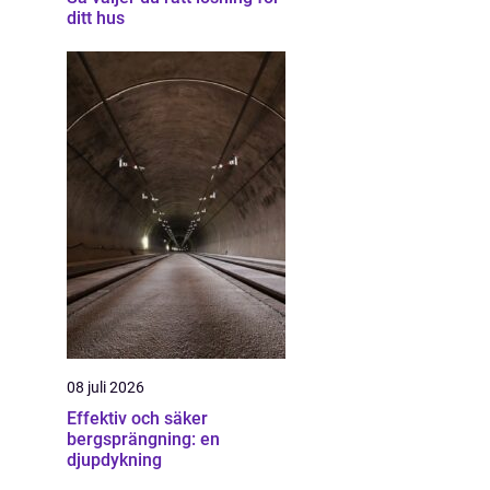
ditt hus
08 juli 2026
Effektiv och säker
bergsprängning: en
djupdykning