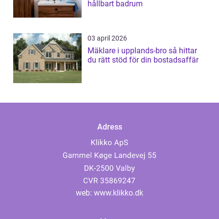
hållbart badrum
03 april 2026
Mäklare i upplands-bro så hittar
du rätt stöd för din bostadsaffär
Adress
web:
www.klikko.dk