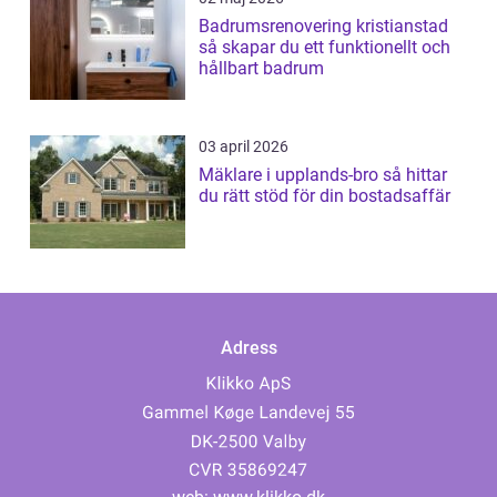
Badrumsrenovering kristianstad
så skapar du ett funktionellt och
hållbart badrum
03 april 2026
Mäklare i upplands-bro så hittar
du rätt stöd för din bostadsaffär
Adress