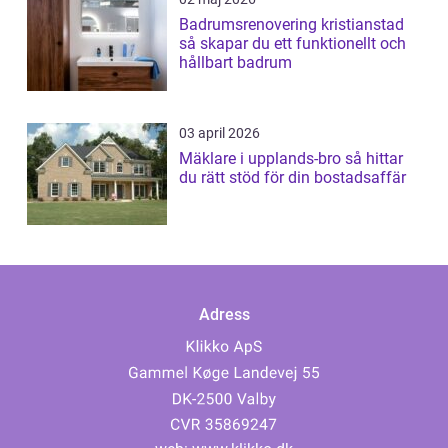
Badrumsrenovering kristianstad
så skapar du ett funktionellt och
hållbart badrum
03 april 2026
Mäklare i upplands-bro så hittar
du rätt stöd för din bostadsaffär
Adress