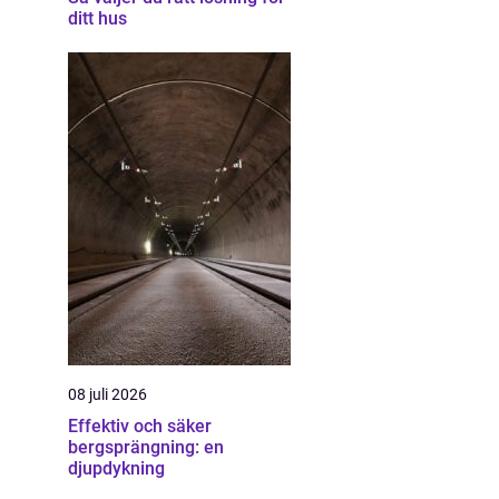
ditt hus
08 juli 2026
Effektiv och säker
bergsprängning: en
djupdykning