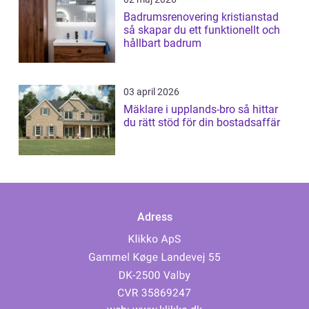
Badrumsrenovering kristianstad
så skapar du ett funktionellt och
hållbart badrum
03 april 2026
Mäklare i upplands-bro så hittar
du rätt stöd för din bostadsaffär
Adress