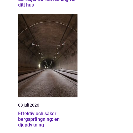
ditt hus
08 juli 2026
Effektiv och säker
bergsprängning: en
djupdykning