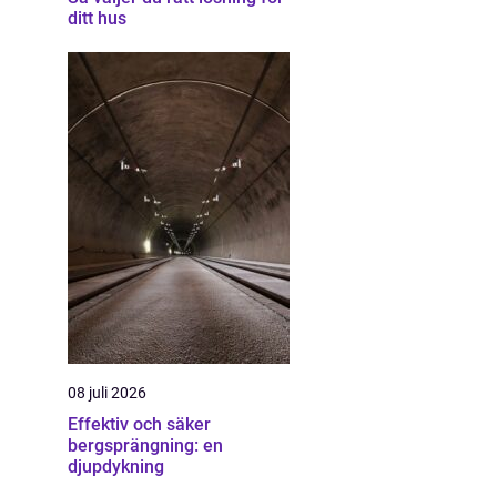
ditt hus
08 juli 2026
Effektiv och säker
bergsprängning: en
djupdykning