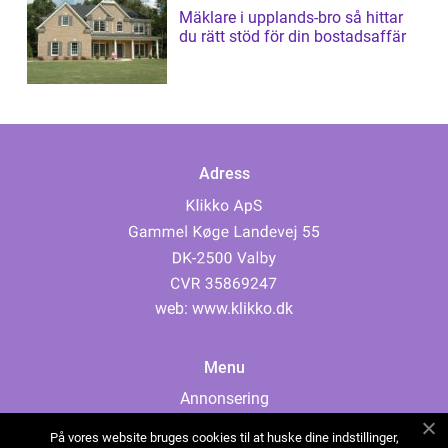
Mäklare i upplands-bro så hittar
du rätt stöd för din bostadsaffär
Adress
web:
www.klikko.dk
Menu
Annonsering
Om oss
På vores website bruges cookies til at huske dine indstillinger,