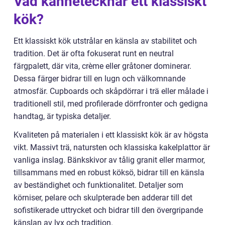
Vad kännetecknar ett klassiskt
kök?
Ett klassiskt kök utstrålar en känsla av stabilitet och
tradition. Det är ofta fokuserat runt en neutral
färgpalett, där vita, crème eller gråtoner dominerar.
Dessa färger bidrar till en lugn och välkomnande
atmosfär. Cupboards och skåpdörrar i trä eller målade i
traditionell stil, med profilerade dörrfronter och gedigna
handtag, är typiska detaljer.
Kvaliteten på materialen i ett klassiskt kök är av högsta
vikt. Massivt trä, natursten och klassiska kakelplattor är
vanliga inslag. Bänkskivor av tålig granit eller marmor,
tillsammans med en robust köksö, bidrar till en känsla
av beständighet och funktionalitet. Detaljer som
körniser, pelare och skulpterade ben adderar till det
sofistikerade uttrycket och bidrar till den övergripande
känslan av lyx och tradition.