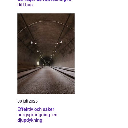
ditt hus
08 juli 2026
Effektiv och säker
bergsprängning: en
djupdykning