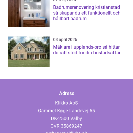
Badrumsrenovering kristianstad
så skapar du ett funktionellt och
hållbart badrum
03 april 2026
Mäklare i upplands-bro så hittar
du rätt stöd för din bostadsaffär
Adress