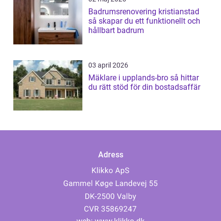
Badrumsrenovering kristianstad
så skapar du ett funktionellt och
hållbart badrum
03 april 2026
Mäklare i upplands-bro så hittar
du rätt stöd för din bostadsaffär
Adress