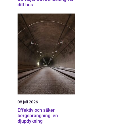
ditt hus
08 juli 2026
Effektiv och säker
bergsprängning: en
djupdykning