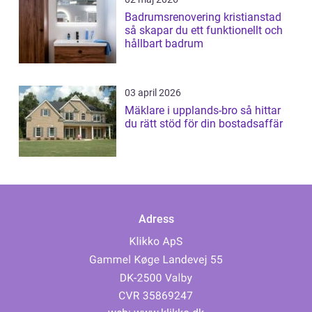
Badrumsrenovering kristianstad
så skapar du ett funktionellt och
hållbart badrum
03 april 2026
Mäklare i upplands-bro så hittar
du rätt stöd för din bostadsaffär
Adress