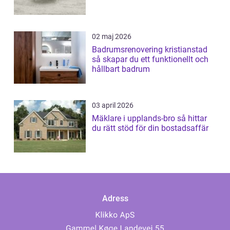
02 maj 2026
Badrumsrenovering kristianstad
så skapar du ett funktionellt och
hållbart badrum
03 april 2026
Mäklare i upplands-bro så hittar
du rätt stöd för din bostadsaffär
Adress