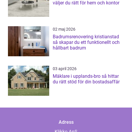
väljer du rätt för hem och kontor
02 maj 2026
Badrumsrenovering kristianstad
så skapar du ett funktionellt och
hållbart badrum
03 april 2026
Mäklare i upplands-bro så hittar
du rätt stöd för din bostadsaffär
Adress