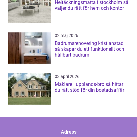
Heltäckningsmatta i stockholm så
väljer du rätt för hem och kontor
02 maj 2026
Badrumsrenovering kristianstad
så skapar du ett funktionellt och
hållbart badrum
03 april 2026
Mäklare i upplands-bro så hittar
du rätt stöd för din bostadsaffär
Adress