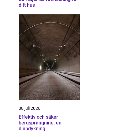
ditt hus
08 juli 2026
Effektiv och säker
bergsprängning: en
djupdykning