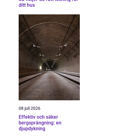
ditt hus
08 juli 2026
Effektiv och säker
bergsprängning: en
djupdykning