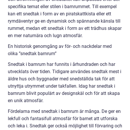
specifika temat eller stilen i barnrummet. Till exempel
kan ett snedtak i form av en piratskattkista eller ett
rymdäventyr ge en dynamisk och spännande känsla till
rummet, medan ett snedtak i form av ett trädhus skapar
en mer naturnära och lugn atmosfär.
En historisk genomgång av för- och nackdelar med
olika ”snedtak barnrum”
Snedtak i barnrum har funnits i århundraden och har
utvecklats över tiden. Tidigare användes snedtak mest i
äldre hus och byggnader med snedställda tak för att
utnyttja utrymmet under takfallen. Idag har snedtak i
barnrum blivit populärt av designskäl och för att skapa
en unik atmosfär.
Fördelarna med snedtak i barnrum är många. De ger en
lekfull och fantasifull atmosfär för barnet att utforska
och leka i. Snedtak ger också möjlighet till förvaring och