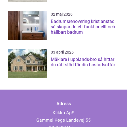
02 maj 2026
Badrumsrenovering kristianstad
så skapar du ett funktionellt och
hållbart badrum
03 april 2026
Mäklare i upplands-bro så hittar
du rätt stöd för din bostadsaffär
Adress