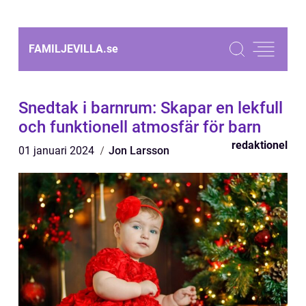
FAMILJEVILLA.
se
Snedtak i barnrum: Skapar en lekfull
och funktionell atmosfär för barn
redaktionel
01 januari 2024
Jon Larsson