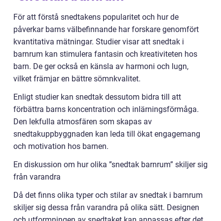
För att förstå snedtakens popularitet och hur de
påverkar barns välbefinnande har forskare genomfört
kvantitativa mätningar. Studier visar att snedtak i
barnrum kan stimulera fantasin och kreativiteten hos
barn. De ger också en känsla av harmoni och lugn,
vilket främjar en bättre sömnkvalitet.
Enligt studier kan snedtak dessutom bidra till att
förbättra barns koncentration och inlärningsförmåga.
Den lekfulla atmosfären som skapas av
snedtakuppbyggnaden kan leda till ökat engagemang
och motivation hos barnen.
En diskussion om hur olika ”snedtak barnrum” skiljer sig
från varandra
Då det finns olika typer och stilar av snedtak i barnrum
skiljer sig dessa från varandra på olika sätt. Designen
och utformningen av snedtaket kan anpassas efter det