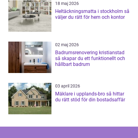
18 maj 2026
Heltäckningsmatta i stockholm så
väljer du rätt för hem och kontor
02 maj 2026
Badrumsrenovering kristianstad
så skapar du ett funktionellt och
hållbart badrum
03 april 2026
Mäklare i upplands-bro så hittar
du rätt stöd för din bostadsaffär