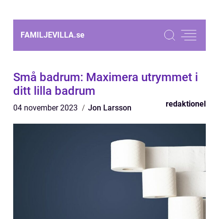
FAMILJEVILLA.
se
Små badrum: Maximera utrymmet i
ditt lilla badrum
redaktionel
04 november 2023
Jon Larsson