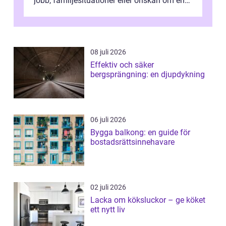
jobb, familjesituationer eller önskan om en
lugnare vardag nära n...
08 juli 2026
Effektiv och säker
bergsprängning: en djupdykning
06 juli 2026
Bygga balkong: en guide för
bostadsrättsinnehavare
02 juli 2026
Lacka om köksluckor – ge köket
ett nytt liv