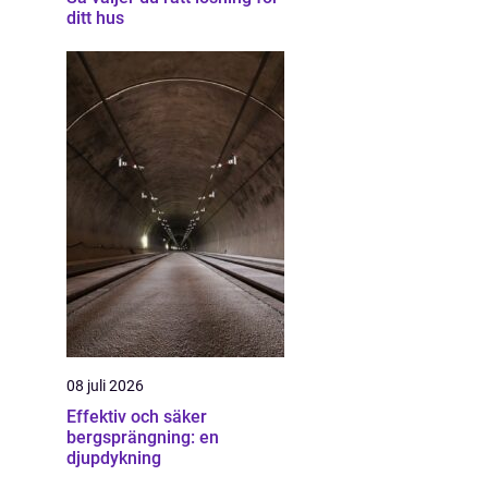
ditt hus
08 juli 2026
Effektiv och säker
bergsprängning: en
djupdykning