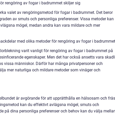
ör rengöring av fogar i badrummet skiljer sig
erka valet av rengöringsmetod för fogar i badrummet. Det beror
 graden av smuts och personliga preferenser. Vissa metoder kan
t avlägsna mögel, medan andra kan vara mildare och mer
nackdelar med olika metoder för rengöring av fogar i badrumme
lorblekning varit vanligt för rengöring av fogar i badrummet på
sinficerande egenskaper. Men det har också ansetts vara skadl
 hos vissa människor. Därför har många privatpersoner och
lja mer naturliga och mildare metoder som vinäger och
elbundet är avgörande för att upprätthålla en hälsosam och frä
ringsmetod kan du effektivt avlägsna mögel, smuts och
de på dina personliga preferenser och behov kan du välja mella