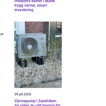
Installera kamin i skåne
trygg värme, smart
investering
gar
09 juli 2026
Värmepump i Sandviken:
Så väljer du rätt lösning för