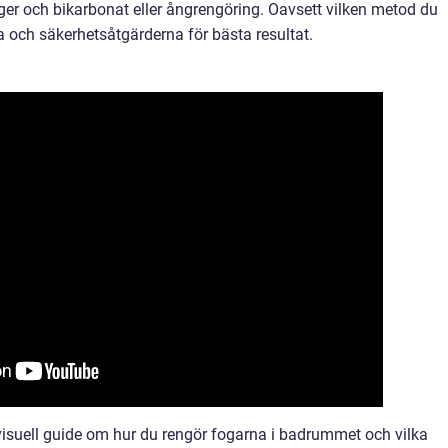
ger och bikarbonat eller ångrengöring. Oavsett vilken metod du
erna och säkerhetsåtgärderna för bästa resultat.
visuell guide om hur du rengör fogarna i badrummet och vilka