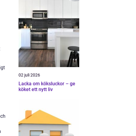
t
igt
02 juli 2026
Lacka om köksluckor – ge
köket ett nytt liv
sch
n