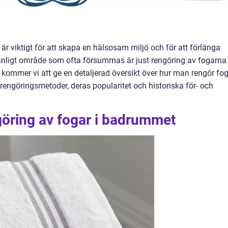
är viktigt för att skapa en hälsosam miljö och för att förlänga
vanligt område som ofta försummas är just rengöring av fogarna
l kommer vi att ge en detaljerad översikt över hur man rengör fo
 rengöringsmetoder, deras popularitet och historiska för- och
göring av fogar i badrummet