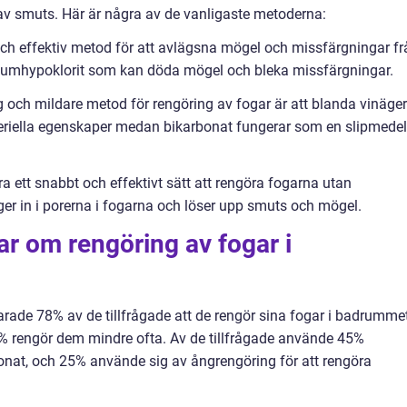
av smuts. Här är några av de vanligaste metoderna:
 och effektiv metod för att avlägsna mögel och missfärgningar fr
triumhypoklorit som kan döda mögel och bleka missfärgningar.
g och mildare metod för rengöring av fogar är att blanda vinäger
teriella egenskaper medan bikarbonat fungerar som en slipmedel
 ett snabbt och effektivt sätt att rengöra fogarna utan
er in i porerna i fogarna och löser upp smuts och mögel.
ar om rengöring av fogar i
arade 78% av de tillfrågade att de rengör sina fogar i badrumme
 rengör dem mindre ofta. Av de tillfrågade använde 45%
onat, och 25% använde sig av ångrengöring för att rengöra