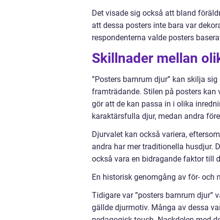
Det visade sig också att bland föräl
att dessa posters inte bara var dekor
respondenterna valde posters baserat 
Skillnader mellan ol
”Posters barnrum djur” kan skilja sig p
framträdande. Stilen på posters kan var
gör att de kan passa in i olika inredni
karaktärsfulla djur, medan andra före
Djurvalet kan också variera, eftersom
andra har mer traditionella husdjur. 
också vara en bidragande faktor till 
En historisk genomgång av för- och 
Tidigare var ”posters barnrum djur” va
gällde djurmotiv. Många av dessa var 
pedagogisk touch. Nackdelen med den