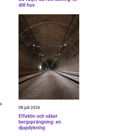
ditt hus
v.
08 juli 2026
Effektiv och säker
bergsprängning: en
djupdykning