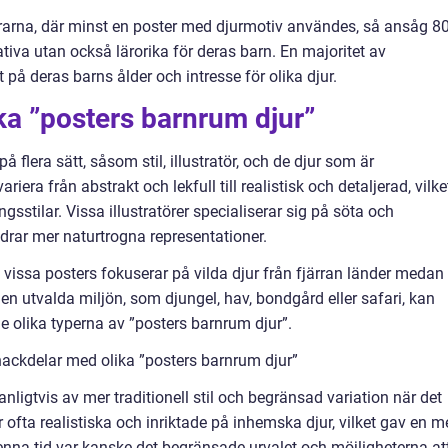
drarna, där minst en poster med djurmotiv användes, så ansåg 8
ativa utan också lärorika för deras barn. En majoritet av
på deras barns ålder och intresse för olika djur.
ika ”posters barnrum djur”
å flera sätt, såsom stil, illustratör, och de djur som är
iera från abstrakt och lekfull till realistisk och detaljerad, vilke
ngsstilar. Vissa illustratörer specialiserar sig på söta och
drar mer naturtrogna representationer.
 vissa posters fokuserar på vilda djur från fjärran länder medan
Den utvalda miljön, som djungel, hav, bondgård eller safari, kan
de olika typerna av ”posters barnrum djur”.
nackdelar med olika ”posters barnrum djur”
nligtvis av mer traditionell stil och begränsad variation när det
ofta realistiska och inriktade på inhemska djur, vilket gav en m
na tid var kanske det begränsade urvalet och möjligheterna at