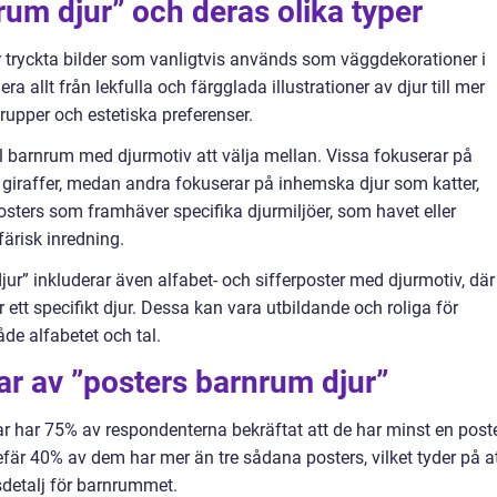
rum djur” och deras olika typer
r tryckta bilder som vanligtvis används som väggdekorationer i
allt från lekfulla och färgglada illustrationer av djur till mer
sgrupper och estetiska preferenser.
till barnrum med djurmotiv att välja mellan. Vissa fokuserar på
h giraffer, medan andra fokuserar på inhemska djur som katter,
osters som framhäver specifika djurmiljöer, som havet eller
ärisk inredning.
ur” inkluderar även alfabet- och sifferposter med djurmotiv, där
r ett specifikt djur. Dessa kan vara utbildande och roliga för
åde alfabetet och tal.
ar av ”posters barnrum djur”
ar har 75% av respondenterna bekräftat att de har minst en post
fär 40% av dem har mer än tre sådana posters, vilket tyder på a
sdetalj för barnrummet.