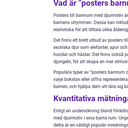
Vad är ”posters barn
Posters till barnrum med djurmotiv ä
barnens utrymmen. Dessa kan inkludera 
realistiska för att tilltala olika ålder
Det finns ett brett utbud av posters 
exotiska djur som elefanter, apor oc
hundar och hästar. Det finns också p
djungeln, för att skapa en mer atmosf
Populära typer av ”posters barnrum dj
varje bokstav eller siffra representera
barnen, och hjälpa dem att lära sig b
Kvantitativa mätning
Enligt en undersökning bland föräldr
med djurmotiv i sina barns rum. Unge
detta är en väldigt populär inredning