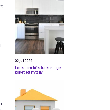
0%
t
02 juli 2026
Lacka om köksluckor – ge
köket ett nytt liv
er
t