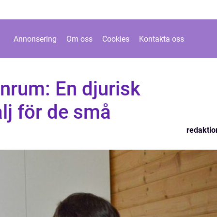
Annonsering
Om oss
Cookies
Kontakta oss
rnrum: En djurisk
lj för de små
redaktio