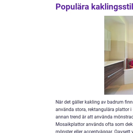
Populära kaklingssti
När det gäller kakling av badrum finns
använda stora, rektangulära plattor i
annan trend är att använda mönstrade 
Mosaikplattor används ofta som deko
mönster eller accentväggar. Oavsett vi