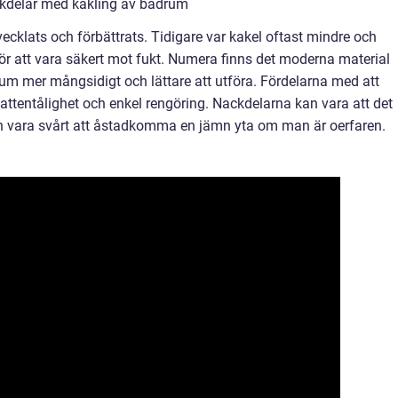
ckdelar med kakling av badrum
ecklats och förbättrats. Tidigare var kakel oftast mindre och
r att vara säkert mot fukt. Numera finns det moderna material
um mer mångsidigt och lättare att utföra. Fördelarna med att
attentålighet och enkel rengöring. Nackdelarna kan vara att det
an vara svårt att åstadkomma en jämn yta om man är oerfaren.