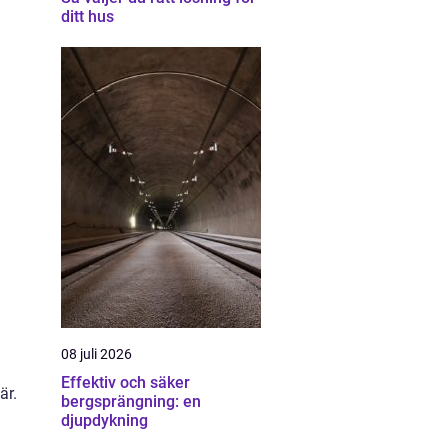
ditt hus
08 juli 2026
Effektiv och säker
är.
bergsprängning: en
djupdykning