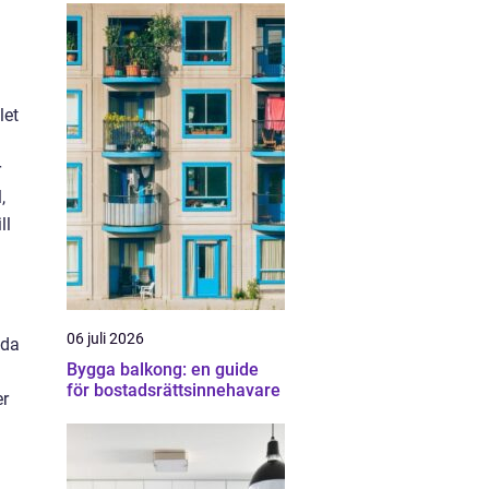
let
r
,
ll
06 juli 2026
nda
Bygga balkong: en guide
h
för bostadsrättsinnehavare
er