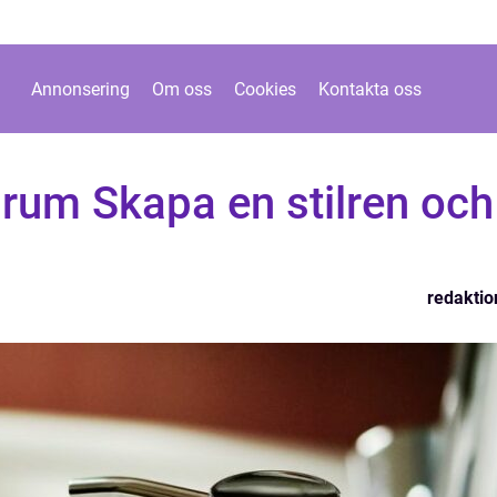
Annonsering
Om oss
Cookies
Kontakta oss
rum Skapa en stilren och
redaktio