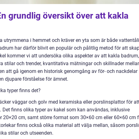
n grundlig översikt över att kakla
 utrymmena i hemmet och kräver en yta som är både vattentål
badrum har därför blivit en populär och pålitlig metod för att ska
ikel kommer vi att undersöka olika aspekter av att kakla badrum,
ra stilar och trender, kvantitativa mätningar och skillnader mella
en att gå igenom en historisk genomgång av för- och nackdelar
 en djupare förståelse för ämnet.
ka typer finns det?
cker väggar och golv med keramiska eller porslinsplattor för at
a. Det finns olika typer av kakel som kan användas, inklusive
r 20×20 cm, samt större format som 30×60 cm eller 60×60 cm f
rlekar finns också olika material att välja mellan, såsom porsli
lika stilar och utseenden.