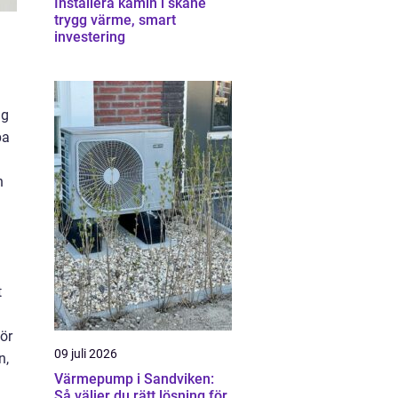
Installera kamin i skåne
trygg värme, smart
investering
ig
pa
n
t
ör
09 juli 2026
n,
Värmepump i Sandviken:
Så väljer du rätt lösning för