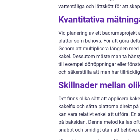
vattentåliga och lättskött för att skap
Kvantitativa mätnin
Vid planering av ett badrumsprojekt är
plattor som behövs. För att göra de
Genom att multiplicera längden med
kakel. Dessutom måste man ta hänsyn
till exempel dörröppningar eller fön
och säkerställa att man har tillräckli
Skillnader mellan oli
Det finns olika sätt att applicera k
kakelfix och sätta plattorna direkt p
kan vara relativt enkel att utföra. E
på baksidan. Denna metod kallas ofta
snabbt och smidigt utan att behöva 