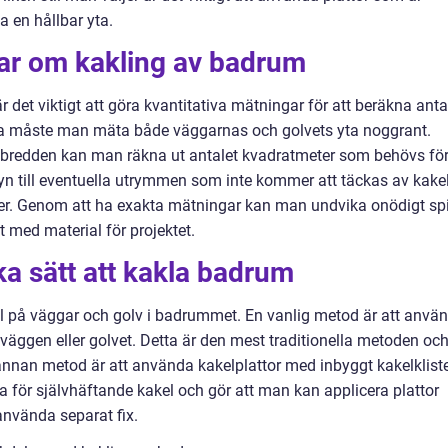
a en hållbar yta.
gar om kakling av badrum
 det viktigt att göra kvantitativa mätningar för att beräkna anta
tta måste man mäta både väggarnas och golvets yta noggrant.
 bredden kan man räkna ut antalet kvadratmeter som behövs fö
 till eventuella utrymmen som inte kommer att täckas av kakel
ster. Genom att ha exakta mätningar kan man undvika onödigt spi
gt med material för projektet.
ka sätt att kakla badrum
akel på väggar och golv i badrummet. En vanlig metod är att anvä
å väggen eller golvet. Detta är den mest traditionella metoden oc
n annan metod är att använda kakelplattor med inbyggt kakelklist
 för självhäftande kakel och gör att man kan applicera plattor
använda separat fix.