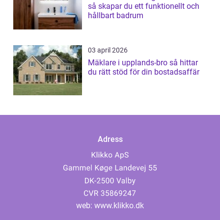
så skapar du ett funktionellt och
hållbart badrum
03 april 2026
Mäklare i upplands-bro så hittar
du rätt stöd för din bostadsaffär
Adress
web:
www.klikko.dk