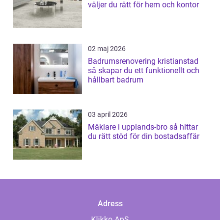
väljer du rätt för hem och kontor
02 maj 2026
Badrumsrenovering kristianstad
så skapar du ett funktionellt och
hållbart badrum
03 april 2026
Mäklare i upplands-bro så hittar
du rätt stöd för din bostadsaffär
Adress