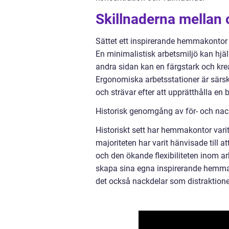
Skillnaderna mellan 
Sättet ett inspirerande hemmakontor sk
En minimalistisk arbetsmiljö kan hjälp
andra sidan kan en färgstark och krea
Ergonomiska arbetsstationer är särsk
och strävar efter att upprätthålla en 
Historisk genomgång av för- och nac
Historiskt sett har hemmakontor varit
majoriteten har varit hänvisade till a
och den ökande flexibiliteten inom arb
skapa sina egna inspirerande hemmako
det också nackdelar som distraktioner 