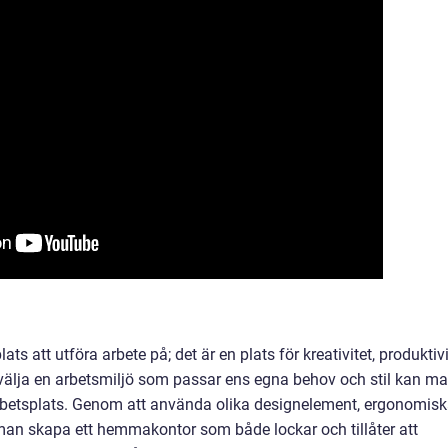
s att utföra arbete på; det är en plats för kreativitet, produktivi
 välja en arbetsmiljö som passar ens egna behov och stil kan m
arbetsplats. Genom att använda olika designelement, ergonomis
 man skapa ett hemmakontor som både lockar och tillåter att