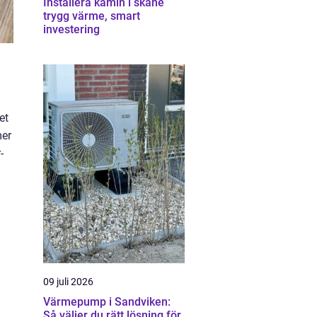
Installera kamin i skåne
trygg värme, smart
investering
et
mer
-
09 juli 2026
Värmepump i Sandviken:
Så väljer du rätt lösning för