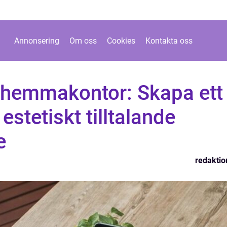
Annonsering
Om oss
Cookies
Kontakta oss
r hemmakontor: Skapa ett
estetiskt tilltalande
e
redaktio