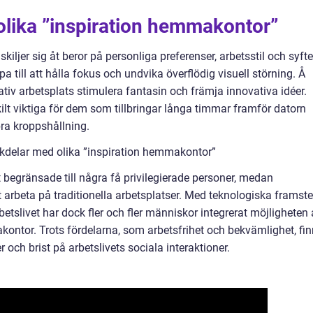
olika ”inspiration hemmakontor”
iljer sig åt beror på personliga preferenser, arbetsstil och syfte
a till att hålla fokus och undvika överflödig visuell störning. Å
tiv arbetsplats stimulera fantasin och främja innovativa idéer.
ilt viktiga för dem som tillbringar långa timmar framför datorn
bra kroppshållning.
kdelar med olika ”inspiration hemmakontor”
 begränsade till några få privilegierade personer, medan
tt arbeta på traditionella arbetsplatser. Med teknologiska framst
etslivet har dock fler och fler människor integrerat möjligheten 
ntor. Trots fördelarna, som arbetsfrihet och bekvämlighet, fi
och brist på arbetslivets sociala interaktioner.