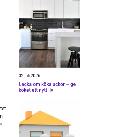
02 juli 2026
Lacka om köksluckor – ge
köket ett nytt liv
tet
an
ka