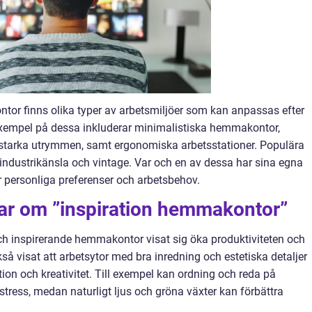
tor finns olika typer av arbetsmiljöer som kan anpassas efter
 Exempel på dessa inkluderar minimalistiska hemmakontor,
ärgstarka utrymmen, samt ergonomiska arbetsstationer. Populära
 industrikänsla och vintage. Var och en av dessa har sina egna
r personliga preferenser och arbetsbehov.
gar om ”inspiration hemmakontor”
 och inspirerande hemmakontor visat sig öka produktiviteten och
kså visat att arbetsytor med bra inredning och estetiska detaljer
ion och kreativitet. Till exempel kan ordning och reda på
stress, medan naturligt ljus och gröna växter kan förbättra