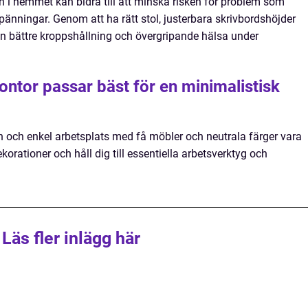
n i hemmet kan bidra till att minska risken för problem som
nningar. Genom att ha rätt stol, justerbara skrivbordshöjder
n bättre kroppshållning och övergripande hälsa under
ntor passar bäst för en minimalistisk
en och enkel arbetsplats med få möbler och neutrala färger vara
orationer och håll dig till essentiella arbetsverktyg och
Läs fler inlägg här