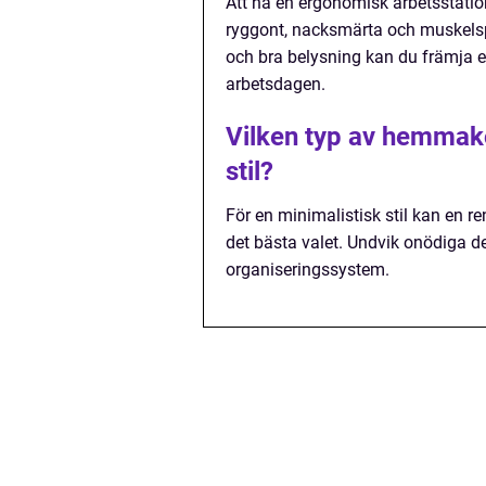
Att ha en ergonomisk arbetsstatio
ryggont, nacksmärta och muskelspä
och bra belysning kan du främja e
arbetsdagen.
Vilken typ av hemmako
stil?
För en minimalistisk stil kan en r
det bästa valet. Undvik onödiga dek
organiseringssystem.