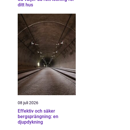
ditt hus
08 juli 2026
Effektiv och säker
bergsprängning: en
djupdykning