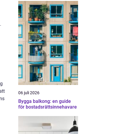
.
eg
att
06 juli 2026
nns
Bygga balkong: en guide
för bostadsrättsinnehavare