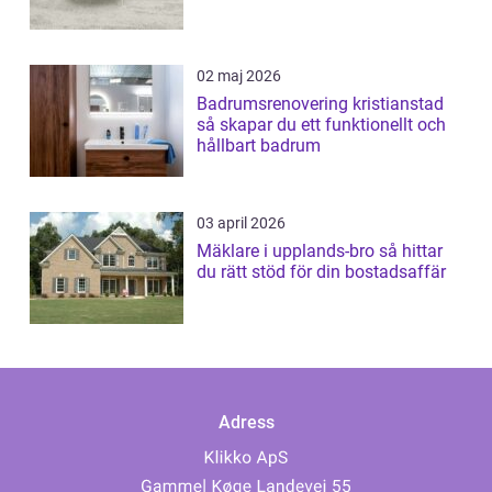
02 maj 2026
Badrumsrenovering kristianstad
så skapar du ett funktionellt och
hållbart badrum
03 april 2026
Mäklare i upplands-bro så hittar
du rätt stöd för din bostadsaffär
Adress