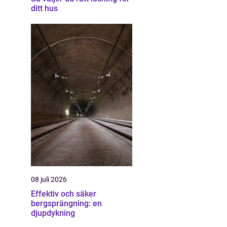
ditt hus
08 juli 2026
Effektiv och säker
bergsprängning: en
djupdykning