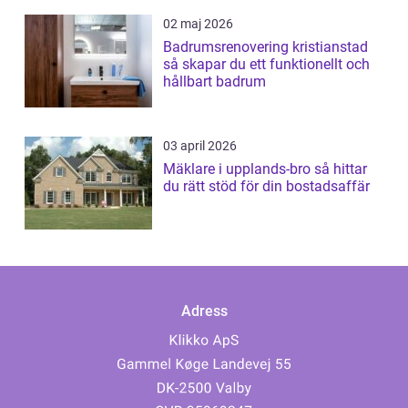
02 maj 2026
Badrumsrenovering kristianstad
så skapar du ett funktionellt och
hållbart badrum
03 april 2026
Mäklare i upplands-bro så hittar
du rätt stöd för din bostadsaffär
Adress