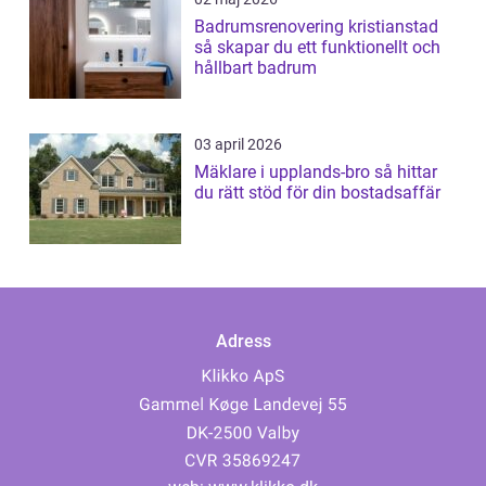
Badrumsrenovering kristianstad
så skapar du ett funktionellt och
hållbart badrum
03 april 2026
Mäklare i upplands-bro så hittar
du rätt stöd för din bostadsaffär
Adress