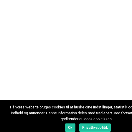
På vores website bruges cookies til at huske dine indstillinger, statistik o
indhold og annoncer. Denne information deles med tredjepart. Ved fortsa
godkender du cookiepolitikken.
Ok
Privatlivspolitik