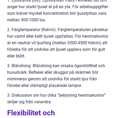
1. Ljusstyrka (lux): Ljusstyrkan mäts i enheten lux och
anger hur starkt ljuset är på en yta. För arbetsuppgifter
som kräver mycket koncentration bör ljusstyrkan vara
mellan 500-1000 lux.
2. Färgtemperatur (Kelvin): Färgtemperaturen påverkar
hur varmt eller kallt ljuset uppfattas. För hemmakontor
är en neutral vit ljusfärg (mellan 3500-4500 Kelvin) att
föredra för att undvika att ljuset upplevs som för gult
eller blått.
3. Bländning: Bländning kan orsaka ögontrötthet och
huvudvärk. Reflexer eller skuggor på skärmen bör
minimeras genom att undvika för starkt ljus från
fönster eller olämpligt placerade lampor.
3. Diskussion om hur olika ”belysning hemmakontor”
skiljer sig från varandra
Flexibilitet och