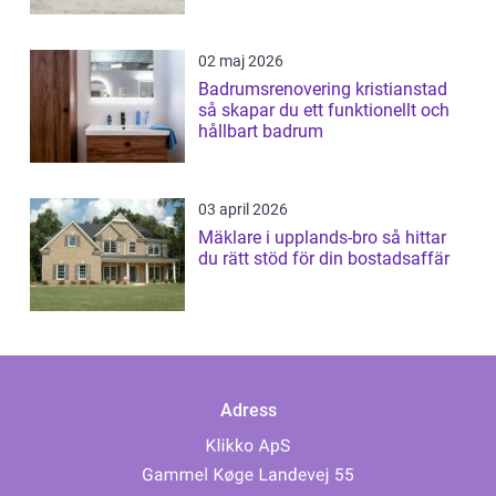
02 maj 2026
Badrumsrenovering kristianstad
så skapar du ett funktionellt och
hållbart badrum
03 april 2026
Mäklare i upplands-bro så hittar
du rätt stöd för din bostadsaffär
Adress