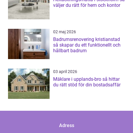
väljer du rätt för hem och kontor
02 maj 2026
Badrumsrenovering kristianstad
så skapar du ett funktionellt och
hållbart badrum
03 april 2026
Mäklare i upplands-bro så hittar
du rätt stöd för din bostadsaffär
Adress