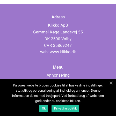
Adress
web:
www.klikko.dk
Menu
Annonsering
Om oss
På vores website bruges cookies til at huske dine indstillinger,
Cookies
statistik og personalisering af indhold og annoncer. Denne
information deles med tredjepart. Ved fortsat brug af websiden
Kontakta oss
godkender du cookiepolitikken.
Sitemap
Ok
Privatlivspolitik