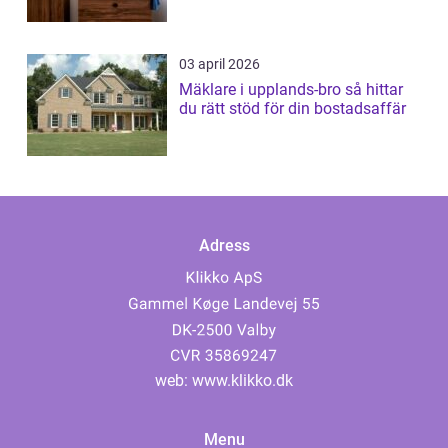
03 april 2026
Mäklare i upplands-bro så hittar
du rätt stöd för din bostadsaffär
Adress
web:
www.klikko.dk
Menu